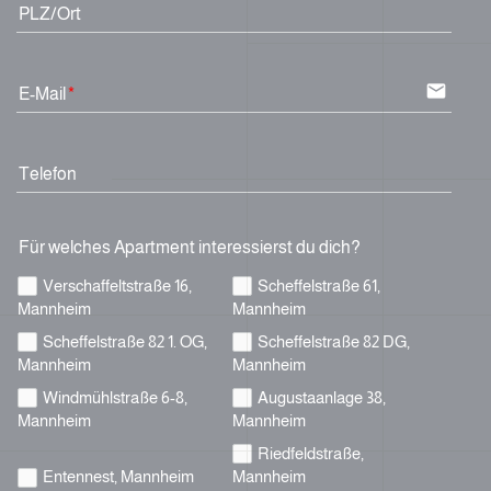
PLZ/Ort
email
E-Mail
Telefon
Für welches Apartment interessierst du dich?
Verschaffeltstraße 16,
Scheffelstraße 61,
Mannheim
Mannheim
Scheffelstraße 82 1. OG,
Scheffelstraße 82 DG,
Mannheim
Mannheim
Windmühlstraße 6-8,
Augustaanlage 38,
Mannheim
Mannheim
Riedfeldstraße,
Entennest, Mannheim
Mannheim